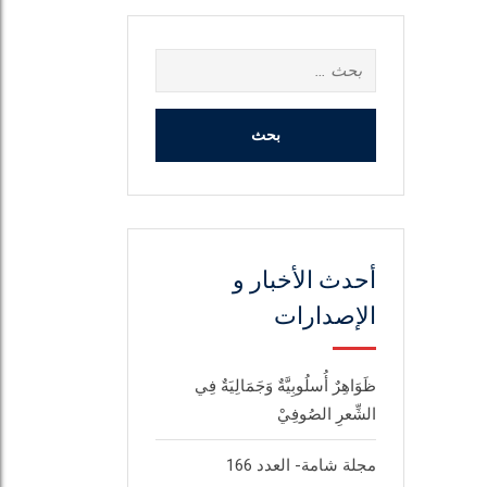
أحدث الأخبار و
الإصدارات
ظَوَاهِرٌ أُسلُوبِيَّةٌ وَجَمَالِيَةٌ فِي
الشِّعرِ الصُوفِيْ
مجلة شامة- العدد 166