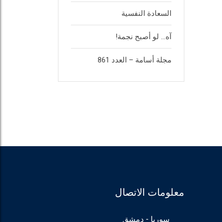
السعادة النفسية
آه… لو أصبح نجمة!
مجلة أسامة – العدد 861
معلومات الاتصال
سوريا - دمشق