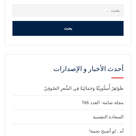
البحث
عن:
أحدث الأخبار و الإصدارات
ظَوَاهِرٌ أُسلُوبِيَّةٌ وَجَمَالِيَةٌ فِي الشِّعرِ الصُوفِيْ
مجلة شامة- العدد 166
السعادة النفسية
آه… لو أصبح نجمة!