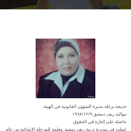
خديجة برغلة مديرة الشؤون القانونية في الهيئة
مواليد ريف دمشق ١٩٦٨/١٢/٩
حاصلة على إجازة في الحقوق
عملت في مديرية تربية ريف دمشق معلمة للمرحلة الابتدائية من عام