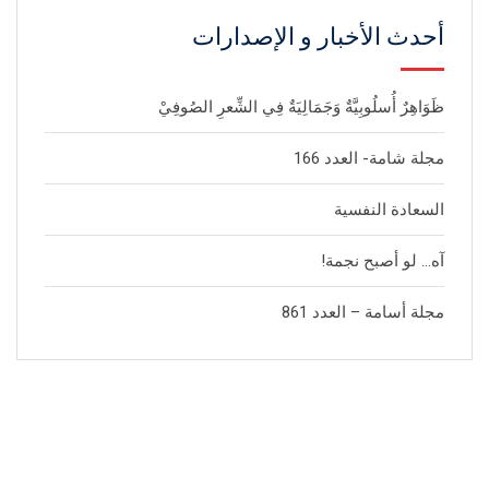
أحدث الأخبار و الإصدارات
ظَوَاهِرٌ أُسلُوبِيَّةٌ وَجَمَالِيَةٌ فِي الشِّعرِ الصُوفِيْ
مجلة شامة- العدد 166
السعادة النفسية
آه… لو أصبح نجمة!
مجلة أسامة – العدد 861