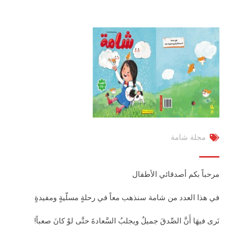
مجلة شامة
مرحباً بكم أصدقائي الأطفال
في هذا العدد من شامة سنذهب معاً في رحلةٍ مسلّيةٍ ومفيدةٍ
نَرى فيهَا أَنَّ الصِّدقَ جميلٌ ويجلبُ السَّعادةَ حتَّى لوْ كانَ صعباً!