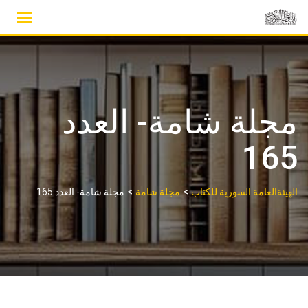
Ski
t
conten
مجلة شامة- العدد
165
>
>
الهيئةالعامة السورية للكتاب
مجلة شامة
مجلة شامة- العدد 165