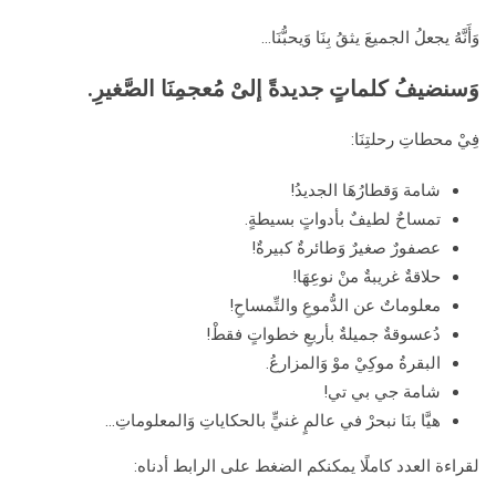
وَأَنَّهُ يجعلُ الجميعَ يثقُ بِنَا وَيحبُّنَا…
وَسنضيفُ كلماتٍ جديدةً إلىْ مُعجمِنَا الصَّغيرِ.
فِيْ محطاتِ رحلتِنَا:
شامة وَقطارُهَا الجديدُ!
تمساحٌ لطيفٌ بأدواتٍ بسيطةٍ.
عصفورٌ صغيرٌ وَطائرةٌ كبيرةٌ!
حلاقةٌ غريبةٌ منْ نوعِهَا!
معلوماتٌ عن الدُّموعِ والتِّمساحِ!
دُعسوقةٌ جميلةٌ بأربعِ خطواتٍ فقطْ!
البقرةُ موكِيْ موْ وَالمزارعُ.
شامة جي بي تي!
هيَّا بنَا نبحرْ في عالمٍ غنيٍّ بالحكاياتِ وَالمعلوماتِ…
لقراءة العدد كاملًا يمكنكم الضغط على الرابط أدناه: