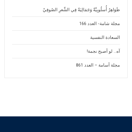
ظَوَاهِرٌ أُسلُوبِيَّةٌ وَجَمَالِيَةٌ فِي الشِّعرِ الصُوفِيْ
مجلة شامة- العدد 166
السعادة النفسية
آه… لو أصبح نجمة!
مجلة أسامة – العدد 861